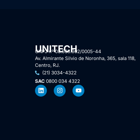
UNITECH
CNPJ nº 03.535.902/0005-44
Av. Almirante Silvio de Noronha, 365, sala 118,
Centro, RJ.
(21) 3034-4322
SAC
0800 034 4322