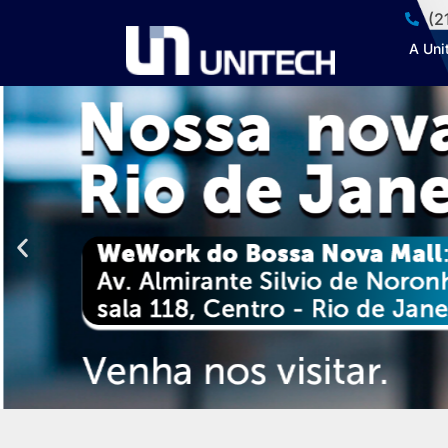
(2
A Uni