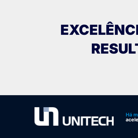
EXCELÊNC
RESUL
Há m
acel