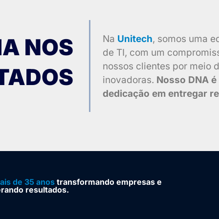
Na
Unitech
, somos uma e
IA NOS
de TI, com um compromisso
nossos clientes por meio 
TADOS
inovadoras.
Nosso DNA é d
dedicação em entregar re
ais de 35 anos
transformando empresas e
erando resultados.