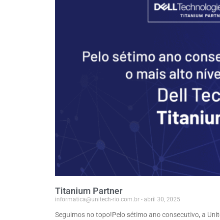
Titanium Partner
informatica@unitech-rio.com.br
abril 30, 2025
Seguimos no topo!Pelo sétimo ano consecutivo, a Unit