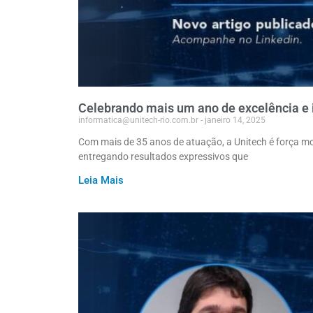
Celebrando mais um ano de excelência e
informatica@unitech-rio.com.br
janeiro 14, 2025
Com mais de 35 anos de atuação, a Unitech é força mo
entregando resultados expressivos que
Leia Mais