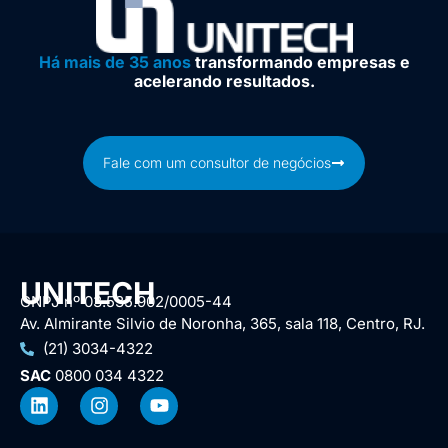
Há mais de 35 anos
transformando empresas e
acelerando resultados.
Fale com um consultor de negócios
UNITECH
CNPJ nº 03.535.902/0005-44
Av. Almirante Silvio de Noronha, 365, sala 118, Centro, RJ.
(21) 3034-4322
SAC
0800 034 4322