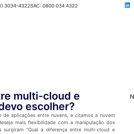
1) 3034-4322
SAC: 0800 034 4322
A Unitech
Soluções
Serviços
Atas
Cas
re multi-cloud e
N
 devo escolher?
 de aplicações entre nuvens, e citamos a nuvem
eseja mais flexibilidade com a manipulação dos
 surgiram “Qual a diferença entre multi-cloud e