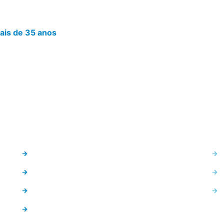
ais de 35 anos
transformando empresas e
erando resultados.
Soluções
Se
Proteção de dados
Appliances de backup e proteção de dados
SW para backup e proteção de dados
Ce
Tape libraries