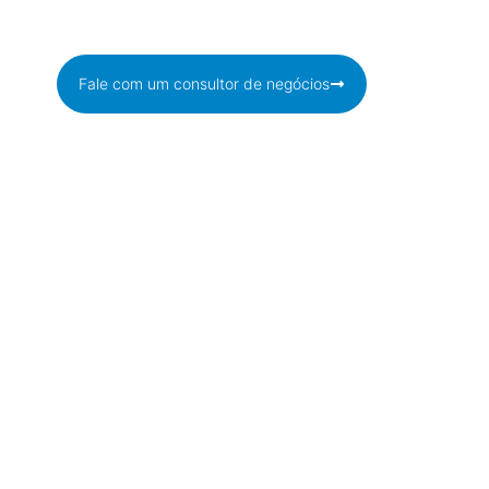
Fale com um consultor de negócios
rviços Gerenciados
Serviços Gerenciados de Armazenamento
Serviços Gerenciados de Proteção de Dados
Serviços Gerenciados de Virtualização
rtificados